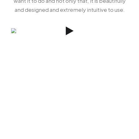
want it to do and not only that, it is beautifully
and designed and extremely intuitive to use.
REQUEST EARLY ACCESS
Try our new application
trial today and you get 14
days for free!