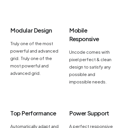
Modular Design
Mobile
Responsive
Truly one of the most
powerful and advanced
Uncode comes with
grid. Truly one of the
pixel perfect & clean
most powerful and
design to satisfy any
advanced grid.
possible and
impossible needs.
Top Performance
Power Support
Automatically adapt and
A perfect responsive