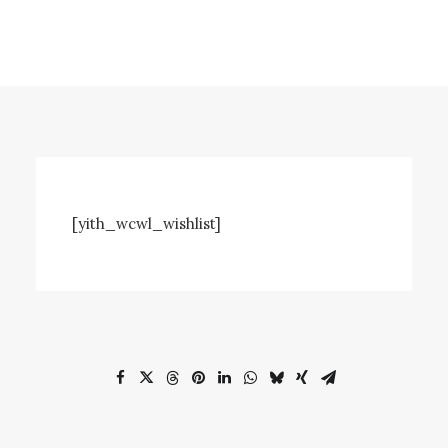
[yith_wcwl_wishlist]